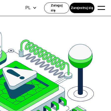
Zaloguj
PL
Zarejestruj się
się