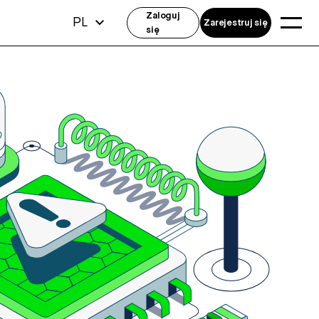
Zaloguj
PL
Zarejestruj się
się