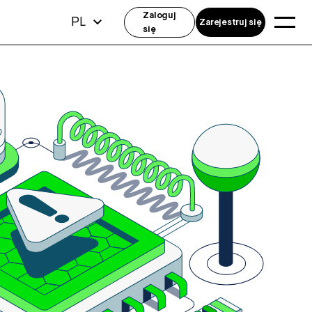
Zaloguj
PL
Zarejestruj się
się