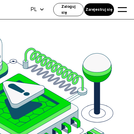
Zaloguj
PL
Zarejestruj się
się