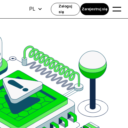
Zaloguj
PL
Zarejestruj się
się