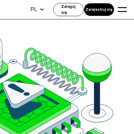
Zaloguj
PL
Zarejestruj się
się