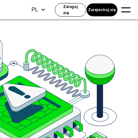
Zaloguj
PL
Zarejestruj się
się