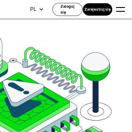
Zaloguj
PL
Zarejestruj się
się