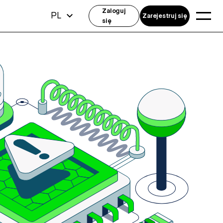
Zaloguj
PL
Zarejestruj się
się