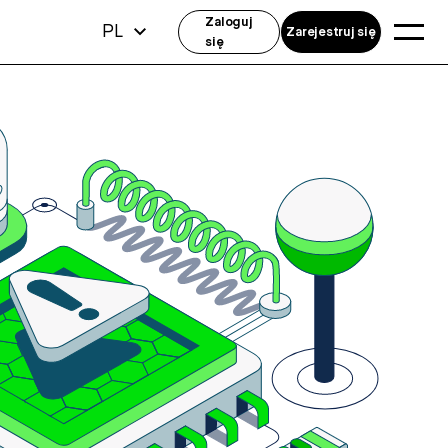
Zaloguj
PL
Zarejestruj się
się