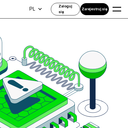
Zaloguj
PL
Zarejestruj się
się