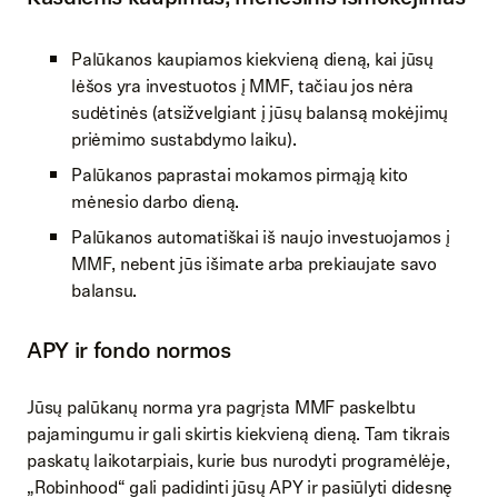
Palūkanos kaupiamos kiekvieną dieną, kai jūsų
lėšos yra investuotos į MMF, tačiau jos nėra
sudėtinės (atsižvelgiant į jūsų balansą mokėjimų
priėmimo sustabdymo laiku).
Palūkanos paprastai mokamos pirmąją kito
mėnesio darbo dieną.
Palūkanos automatiškai iš naujo investuojamos į
MMF, nebent jūs išimate arba prekiaujate savo
balansu.
APY ir fondo normos
Jūsų palūkanų norma yra pagrįsta MMF paskelbtu
pajamingumu ir gali skirtis kiekvieną dieną. Tam tikrais
paskatų laikotarpiais, kurie bus nurodyti programėlėje,
„Robinhood“ gali padidinti jūsų APY ir pasiūlyti didesnę