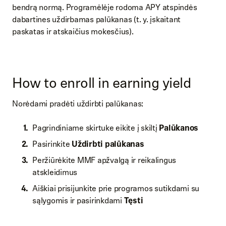
bendrą normą. Programėlėje rodoma APY atspindės
dabartines uždirbamas palūkanas (t. y. įskaitant
paskatas ir atskaičius mokesčius).
How to enroll in earning yield
Norėdami pradėti uždirbti palūkanas:
Pagrindiniame skirtuke eikite į skiltį
Palūkanos
Pasirinkite
Uždirbti palūkanas
Peržiūrėkite MMF apžvalgą ir reikalingus
atskleidimus
Aiškiai prisijunkite prie programos sutikdami su
sąlygomis ir pasirinkdami
Tęsti