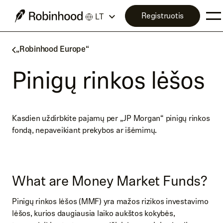
Registruotis
LT
„Robinhood Europe“
Pinigų rinkos lėšos
Kasdien uždirbkite pajamų per „JP Morgan“ pinigų rinkos
fondą, nepaveikiant prekybos ar išėmimų.
What are Money Market Funds?
Pinigų rinkos lėšos (MMF) yra mažos rizikos investavimo
lėšos, kurios daugiausia laiko aukštos kokybės,