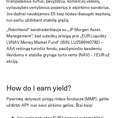
trumpalaikius turtus, pavyzdžiui, komercinį vekselį,
vyriausybės vertybinius popierius ir atpirkimo sandorius.
Jos dažnai naudojamos ES kaip būdas išsaugoti kapitalą,
tuo pačiu uždirbant stabilią grąžą.
„Robinhood“ bendradarbiauja su „JP Morgan Asset
Management“, kad suteiktų prieigą prie „EUR Liquidity
LVNAV Money Market Fund“ (ISIN: LU2599140782) –
AAA reitingą turinčio fondo, pasižyminčio kasdieniu
likvidumu ir stabilia grynąja turto verte (NAV) – 1 EUR už
akciją.
How do I earn yield?
Pasirinkę dalyvauti pinigų rinkos fonduose (MMF), galite
uždirbti APY nuo savo pirkimo galios. Štai kaip:
jūsų neinvestuotas EUR balansas automatiškai