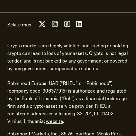
Sekite mus
Crypto markets are highly volatile, and trading or holding
crypto can lead to loss of your assets. Crypto is not legal
tender, and is not backed by any government or covered
by any government compensation scheme.
Robinhood Europe, UAB (“RHEU” or “Robinhood”)
(company code: 306377915) is authorized and regulated
by the Bank of Lithuania (“BoL”) as a financial brokerage
firm and a crypto-asset service provider. RHEU’s
registered address is: Vilniaus g. 33-201, LT-01402
Vilnius, Lithuania;
website
.
Robinhood Markets, Inc., 85 Willow Road, Menlo Park,