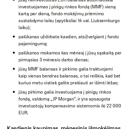
investuojamas į pinigų rinkos fondą (MMF) vieną
kartą per dieną, fondo mokėjimų priėmimo
sustabdymo laiku (apytiksliai 14 val. Liuksemburgo
laiku);
palūkanas uždirbate kasdien, atsižvelgiant į fondo
pajamingumą;
palūkanos mokamos kas mėnesį į jūsų sąskaitą per
pirmąsias 3 mėnesio darbo dienas;
jūsų MMF balansas ir pirkimo galia traktuojami
kaip vienas bendras balansas, o tai reiškia, kad bet
kuriuo metu vistiek galite prekiauti ar išimti lėšas;
jūsų pirkimo galia investuojama į pinigų rinkos
fondą, valdomą „JP Morgan“, ir yra apsaugota
investuotojų kompensavimo sistemomis iki 22 000
EUR.
Kasdienis kaupimas, mėnesinis išmokėjimas