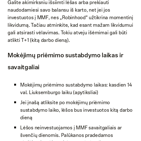
Galite akimirksniu išsiimti lėšas arba prekiauti
naudodamiesi savo balansu iš karto, net jei jos
investuotos į MMF, nes „Robinhood“ užtikrina momentinį
likvidumą. Tačiau atminkite, kad esant mažam likvidumui
gali atsirasti vėlavimas. Tokiu atveju išėmimai gali būti
atlikti T+1 (kitą darbo dieną).
Mokėjimų priėmimo sustabdymo laikas ir
savaitgaliai
Mokėjimų priėmimo sustabdymo laikas: kasdien 14
val. Liuksemburgo laiku (apytiksliai)
Jei įnašą atliksite po mokėjimų priėmimo
sustabdymo laiko, lėšos bus investuotos kitą darbo
dieną
Lėšos neinvestuojamos į MMF savaitgaliais ar
švenčių dienomis. Palūkanos pradedamos