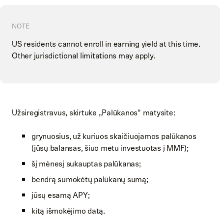
NOTE
US residents cannot enroll in earning yield at this time.
Other jurisdictional limitations may apply.
Užsiregistravus, skirtuke „Palūkanos“ matysite:
grynuosius, už kuriuos skaičiuojamos palūkanos
(jūsų balansas, šiuo metu investuotas į MMF);
šį mėnesį sukauptas palūkanas;
bendrą sumokėtų palūkanų sumą;
jūsų esamą APY;
kitą išmokėjimo datą.