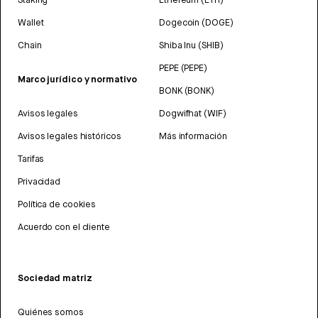
Wallet
Dogecoin (DOGE)
Chain
Shiba Inu (SHIB)
PEPE (PEPE)
Marco jurídico y normativo
BONK (BONK)
Avisos legales
Dogwifhat (WIF)
Avisos legales históricos
Más información
Tarifas
Privacidad
Política de cookies
Acuerdo con el cliente
Sociedad matriz
Quiénes somos