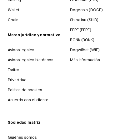
Wallet
Dogecoin (DOGE)
Chain
Shiba Inu (SHIB)
PEPE (PEPE)
Marco jurídico y normativo
BONK (BONK)
Avisos legales
Dogwifhat (WIF)
Avisos legales históricos
Más información
Tarifas
Privacidad
Política de cookies
Acuerdo con el cliente
Sociedad matriz
Quiénes somos