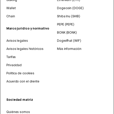
Wallet
Dogecoin (DOGE)
Chain
Shiba Inu (SHIB)
PEPE (PEPE)
Marco jurídico y normativo
BONK (BONK)
Avisos legales
Dogwifhat (WIF)
Avisos legales históricos
Más información
Tarifas
Privacidad
Política de cookies
Acuerdo con el cliente
Sociedad matriz
Quiénes somos