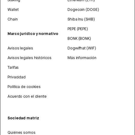
Wallet
Dogecoin (DOGE)
Chain
Shiba Inu (SHIB)
PEPE (PEPE)
Marco jurídico y normativo
BONK (BONK)
Avisos legales
Dogwifhat (WIF)
Avisos legales históricos
Más información
Tarifas
Privacidad
Política de cookies
Acuerdo con el cliente
Sociedad matriz
Quiénes somos