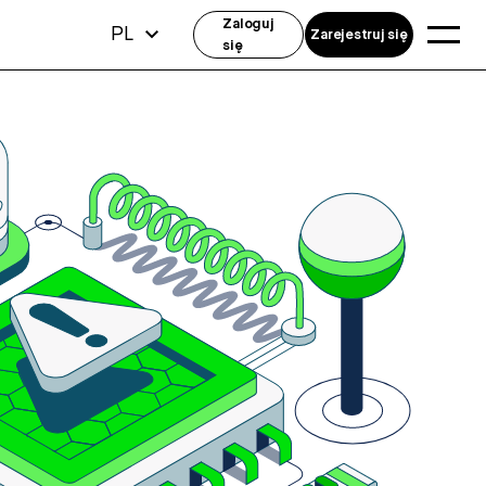
Zaloguj
PL
Zarejestruj się
się