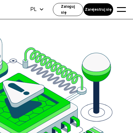
Zaloguj
PL
Zarejestruj się
się