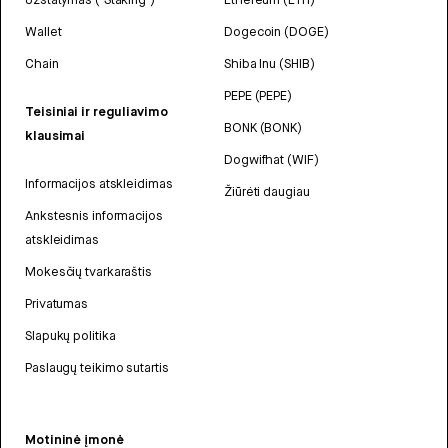
Wallet
Dogecoin (DOGE)
Chain
Shiba Inu (SHIB)
PEPE (PEPE)
Teisiniai ir reguliavimo
BONK (BONK)
klausimai
Dogwifhat (WIF)
Informacijos atskleidimas
Žiūrėti daugiau
Ankstesnis informacijos
atskleidimas
Mokesčių tvarkaraštis
Privatumas
Slapukų politika
Paslaugų teikimo sutartis
Motininė įmonė