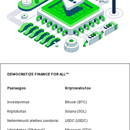
DEMOCRATIZE FINANCE FOR ALL™
Paslaugos
Kriptovaliutos
Investavimas
Bitcoin (BTC)
Kriptoturtas
Solana (SOL)
Neterminuoti ateities sandoriai
USDC (USDC)
Užstatymas ("Staking")
Ethereum (ETH)