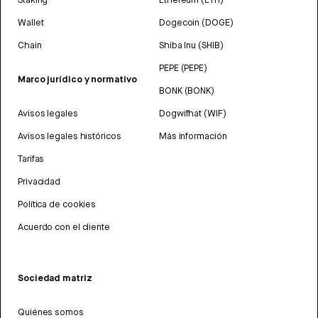
Wallet
Dogecoin (DOGE)
Chain
Shiba Inu (SHIB)
PEPE (PEPE)
Marco jurídico y normativo
BONK (BONK)
Avisos legales
Dogwifhat (WIF)
Avisos legales históricos
Más información
Tarifas
Privacidad
Política de cookies
Acuerdo con el cliente
Sociedad matriz
Quiénes somos